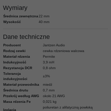
Wymiary
Średnica zewnętrzna
22 mm
Wysokość
40 mm
Dane techniczne
Producent
Jantzen Audio
Rodzaj cewki
cewka rdzeniowa walcowa
Materiał rdzenia
Permite
Indukcyjność
3,9 mH
Rezystancja DCR
0,8 ohm
Tolerancja
±3%
indukcyjności
Materiał przewodnika
miedź
Średnica drutu
0,7 mm
Przekrój według AWG
około 21 AWG
Masa rdzenia Fe
0,021 kg
poliuretan z alifatyczną powłoką
Izolacja