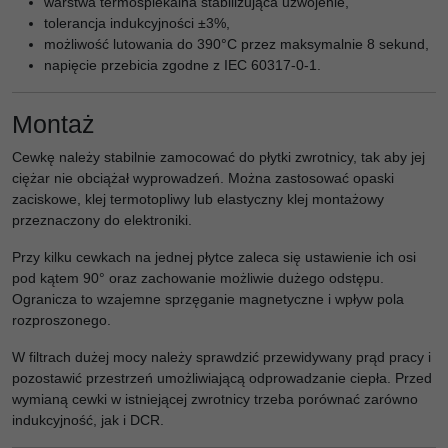
warstwa termospiekalna stabilizująca uzwojenie,
tolerancja indukcyjności ±3%,
możliwość lutowania do 390°C przez maksymalnie 8 sekund,
napięcie przebicia zgodne z IEC 60317-0-1.
Montaż
Cewkę należy stabilnie zamocować do płytki zwrotnicy, tak aby jej
ciężar nie obciążał wyprowadzeń. Można zastosować opaski
zaciskowe, klej termotopliwy lub elastyczny klej montażowy
przeznaczony do elektroniki.
Przy kilku cewkach na jednej płytce zaleca się ustawienie ich osi
pod kątem 90° oraz zachowanie możliwie dużego odstępu.
Ogranicza to wzajemne sprzęganie magnetyczne i wpływ pola
rozproszonego.
W filtrach dużej mocy należy sprawdzić przewidywany prąd pracy i
pozostawić przestrzeń umożliwiającą odprowadzanie ciepła. Przed
wymianą cewki w istniejącej zwrotnicy trzeba porównać zarówno
indukcyjność, jak i DCR.