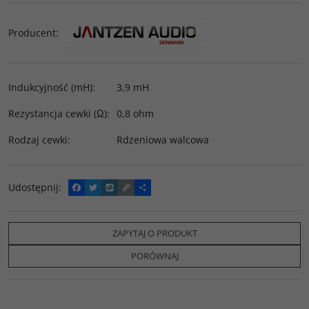
Producent
:
Indukcyjność (mH)
:
3,9 mH
Rezystancja cewki (Ω)
:
0,8 ohm
Rodzaj cewki
:
Rdzeniowa walcowa
Udostępnij
:
F
T
W
C
P
a
w
y
o
o
c
i
k
p
d
e
t
o
y
z
b
t
p
L
i
ZAPYTAJ O PRODUKT
o
e
i
e
o
r
n
l
PORÓWNAJ
k
k
s
i
ę