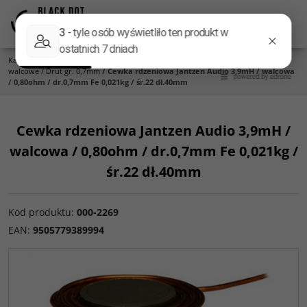
Menu
Panel
Lang
Szukaj
Kategoria główna
/
Części do zwrotnic
/
Cewki Jantzen Audio
/
Cewki rdzeniowe
walcowe
/
Drut gr. 0,7mm
/
Cewka rdzeniowa Jantzen Audio 3,9mH / walcowa
/ 0,80ohm / dr.0,7mm Fe 0,021kg / śr.22 dł.40mm
Cewka rdzeniowa Jantzen Audio 3,9mH /
walcowa / 0,80ohm / dr.0,7mm Fe 0,021kg /
śr.22 dł.40mm
Kod produktu
:
000-2269
EAN
:
9505779389994