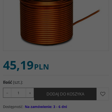
45,19
PLN
Ilość
(szt.)
:
−
+
DODAJ DO KOSZYKA
Dostępność
:
Na zamówienie: 3 - 6 dni