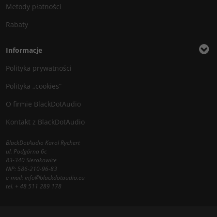
Metody płatności
Rabaty
Informacje
Polityka prywatności
Polityka „cookies”
O firmie BlackDotAudio
Kontakt z BlackDotAudio
BlackDotAudio Karol Rychert
ul. Podgórna 6c
83-340 Sierakowice
NIP: 586-210-96-83
e-mail:
info@blackdotaudio.eu
tel.
+ 48 511 289 178