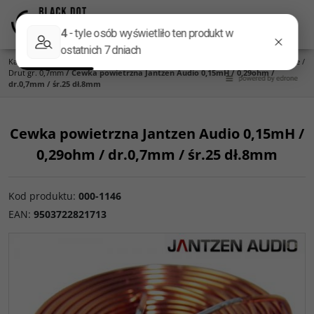
Menu
Panel
Lang
Szukaj
Kategoria główna
/
Części do zwrotnic
/
Cewki Jantzen Audio
/
Cewki powietrzne
/
Drut gr. 0,7mm
/
Cewka powietrzna Jantzen Audio 0,15mH / 0,29ohm /
dr.0,7mm / śr.25 dł.8mm
Cewka powietrzna Jantzen Audio 0,15mH /
0,29ohm / dr.0,7mm / śr.25 dł.8mm
Kod produktu
:
000-1146
EAN
:
9503722821713