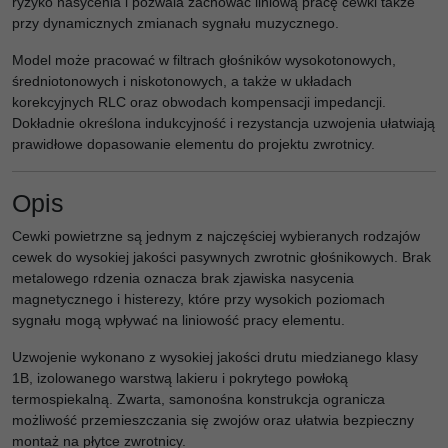
ryzyko nasycenia i pozwala zachować liniową pracę cewki także
przy dynamicznych zmianach sygnału muzycznego.
Model może pracować w filtrach głośników wysokotonowych,
średniotonowych i niskotonowych, a także w układach
korekcyjnych RLC oraz obwodach kompensacji impedancji.
Dokładnie określona indukcyjność i rezystancja uzwojenia ułatwiają
prawidłowe dopasowanie elementu do projektu zwrotnicy.
Opis
Cewki powietrzne są jednym z najczęściej wybieranych rodzajów
cewek do wysokiej jakości pasywnych zwrotnic głośnikowych. Brak
metalowego rdzenia oznacza brak zjawiska nasycenia
magnetycznego i histerezy, które przy wysokich poziomach
sygnału mogą wpływać na liniowość pracy elementu.
Uzwojenie wykonano z wysokiej jakości drutu miedzianego klasy
1B, izolowanego warstwą lakieru i pokrytego powłoką
termospiekalną. Zwarta, samonośna konstrukcja ogranicza
możliwość przemieszczania się zwojów oraz ułatwia bezpieczny
montaż na płytce zwrotnicy.