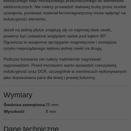
elastycznego kleju montażowego przeznaczonego do elementów
elektronicznych. Nie należy prowadzić stalowej śruby przez środek
uzwojenia, ponieważ materiał ferromagnetyczny może wpłynąć na
indukcyjność elementu.
Jeżeli na jednej płytce znajdują się co najmniej dwie cewki,
powinny być ustawione względem siebie pod kątem 90°.
Ogranicza to wzajemne sprzęganie magnetyczne i zmniejsza
ryzyko niepożądanego wpływu jednej cewki na drugą.
Podczas lutowania nie należy nadmiernie nagrzewać
wyprowadzeń. Przed montażem warto sprawdzić rzeczywistą
indukcyjność oraz DCR, szczególnie w zwrotnicach wykonywanych
jako dopasowana para dla lewej i prawej kolumny.
Wymiary
Średnica zewnętrzna
25 mm
Wysokość
8 mm
Dane techniczne