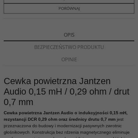
o
e
i
e
o
r
n
l
PORÓWNAJ
k
k
s
i
ę
OPIS
BEZPIECZEŃSTWO PRODUKTU
OPINIE
Cewka powietrzna Jantzen
Audio 0,15 mH / 0,29 ohm / drut
0,7 mm
Cewka powietrzna Jantzen Audio o indukcyjności 0,15 mH,
rezystancji DCR 0,29 ohm oraz średnicy drutu 0,7 mm
jest
przeznaczona do budowy i modernizacji pasywnych zwrotnic
głośnikowych. Konstrukcja bez rdzenia magnetycznego eliminuje