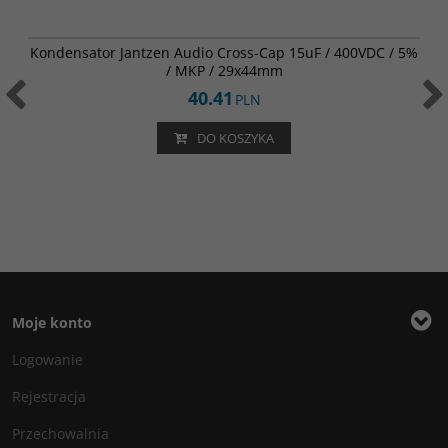
001-0268
BESTSELLER
Kondensator Jantzen Audio Cross-Cap 15uF / 400VDC / 5%
/ MKP / 29x44mm
40.41
PLN
DO KOSZYKA
Moje konto
Logowanie
Rejestracja
Przechowalnia