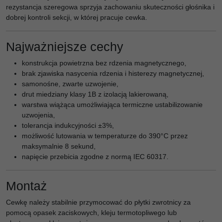
rezystancja szeregowa sprzyja zachowaniu skuteczności głośnika i
dobrej kontroli sekcji, w której pracuje cewka.
Najważniejsze cechy
konstrukcja powietrzna bez rdzenia magnetycznego,
brak zjawiska nasycenia rdzenia i histerezy magnetycznej,
samonośne, zwarte uzwojenie,
drut miedziany klasy 1B z izolacją lakierowaną,
warstwa wiążąca umożliwiająca termiczne ustabilizowanie
uzwojenia,
tolerancja indukcyjności ±3%,
możliwość lutowania w temperaturze do 390°C przez
maksymalnie 8 sekund,
napięcie przebicia zgodne z normą IEC 60317.
Montaż
Cewkę należy stabilnie przymocować do płytki zwrotnicy za
pomocą opasek zaciskowych, kleju termotopliwego lub