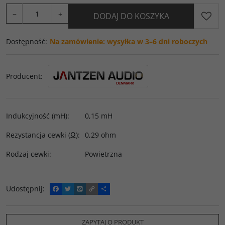
−
+
DODAJ DO KOSZYKA
Dostępność
:
Na zamówienie: wysyłka w 3–6 dni roboczych
Producent
:
Indukcyjność (mH)
:
0,15 mH
Rezystancja cewki (Ω)
:
0,29 ohm
Rodzaj cewki
:
Powietrzna
Udostępnij
:
F
T
W
C
P
a
w
y
o
o
c
i
k
p
d
e
t
o
y
z
b
t
p
L
i
ZAPYTAJ O PRODUKT