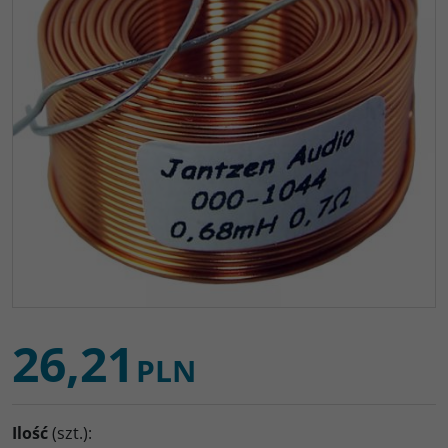
26,21
PLN
Ilość
(szt.)
: