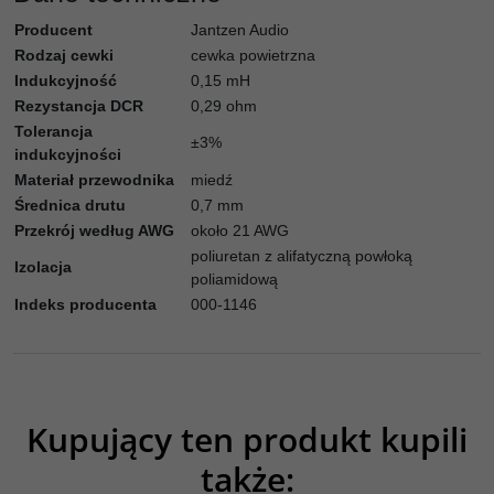
Producent
Jantzen Audio
Rodzaj cewki
cewka powietrzna
Indukcyjność
0,15 mH
Rezystancja DCR
0,29 ohm
Tolerancja
±3%
indukcyjności
Materiał przewodnika
miedź
Średnica drutu
0,7 mm
Przekrój według AWG
około 21 AWG
poliuretan z alifatyczną powłoką
Izolacja
poliamidową
Indeks producenta
000-1146
Kupujący ten produkt kupili
także: