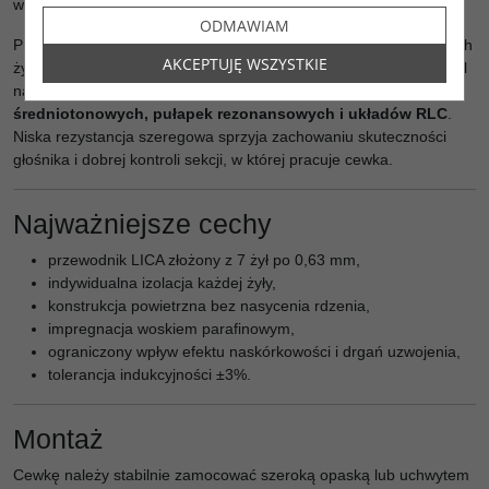
współpracującego głośnika.
ODMAWIAM
Przewodnik LICA
7x0,63 mm
łączy kilka indywidualnie izolowanych
AKCEPTUJĘ WSZYSTKIE
żył, co poprawia rozkład prądu w przewodniku. Dzięki temu model
nadaje się szczególnie do
filtrów wysokotonowych,
średniotonowych, pułapek rezonansowych i układów RLC
.
Niska rezystancja szeregowa sprzyja zachowaniu skuteczności
głośnika i dobrej kontroli sekcji, w której pracuje cewka.
Najważniejsze cechy
przewodnik LICA złożony z 7 żył po 0,63 mm,
indywidualna izolacja każdej żyły,
konstrukcja powietrzna bez nasycenia rdzenia,
impregnacja woskiem parafinowym,
ograniczony wpływ efektu naskórkowości i drgań uzwojenia,
tolerancja indukcyjności ±3%.
Montaż
Cewkę należy stabilnie zamocować szeroką opaską lub uchwytem