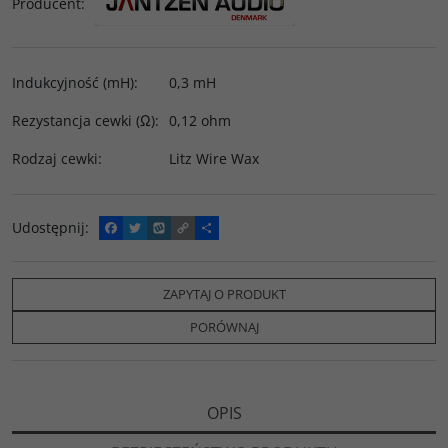
Producent
:
Indukcyjność (mH)
:
0,3 mH
Rezystancja cewki (Ω)
:
0,12 ohm
Rodzaj cewki
:
Litz Wire Wax
Udostępnij
:
F
T
W
C
P
a
w
y
o
o
c
i
k
p
d
e
t
o
y
z
b
t
p
L
i
ZAPYTAJ O PRODUKT
o
e
i
e
o
r
n
l
PORÓWNAJ
k
k
s
i
ę
OPIS