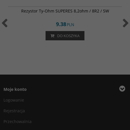
002-0100
Rezystor Ty-Ohm SUPERES 8,2ohm / 8R2 / 5W
9.38
PLN
DO KOSZYKA
Moje konto
Logowanie
Rejestracja
Przechowalnia