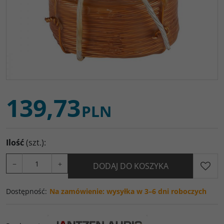
139,73
PLN
Ilość
(szt.)
:
−
+
DODAJ DO KOSZYKA
Dostępność
:
Na zamówienie: wysyłka w 3–6 dni roboczych