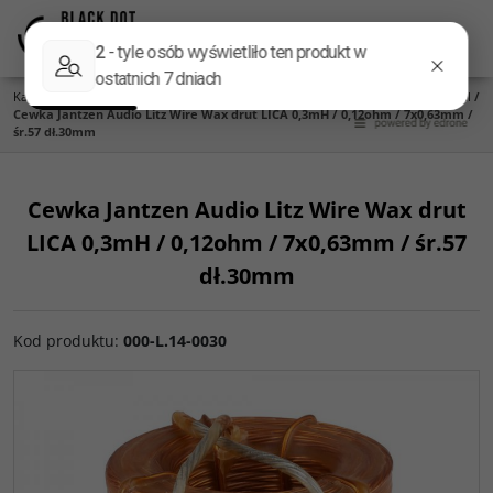
Menu
Panel
Lang
Szukaj
Kategoria główna
/
Części do zwrotnic
/
Cewki Jantzen Audio
/
Litz Wire Wax Coil
/
Cewka Jantzen Audio Litz Wire Wax drut LICA 0,3mH / 0,12ohm / 7x0,63mm /
śr.57 dł.30mm
Cewka Jantzen Audio Litz Wire Wax drut
LICA 0,3mH / 0,12ohm / 7x0,63mm / śr.57
dł.30mm
Kod produktu
:
000-L.14-0030