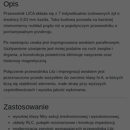
Opis
Przewodnik LICA składa się z 7 indywidualnie izolowanych żył o
średnicy 0,63 mm każda. Taka budowa pozwala na bardziej
równomierny rozkład prądu niż w pojedynczym przewodniku o
porównywalnym przekroju.
Po nawinięciu cewka jest impregnowana woskiem parafinowym.
Usztywnione uzwojenie jest mniej podatne na ruch zwojów i
drgania, a konstrukcja powietrzna eliminuje nasycenie oraz
histerezę magnetyczną.
Połączenie przewodnika Litz i impregnacji woskiem jest
przeznaczone przede wszystkim do zwrotnic klasy hi-fi, w których
liczą się stabilność elementu, małe straty przy wyższych
częstotliwościach i wysoka jakość wykonania.
Zastosowanie
wysokiej klasy filtry sekcji średniotonowej i wysokotonowej,
układy RLC, pułapki rezonansowe i korekcja impedancji,
modernizacja zwrotnic wymagających przewodnika Litz,