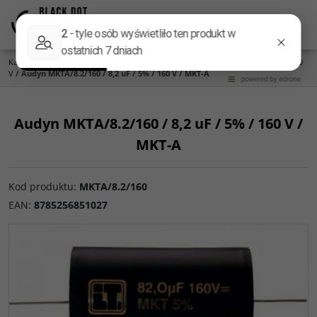
Menu
Panel
Lang
Szukaj
Kategoria główna
/
Części do zwrotnic
/
Kondensatory
/
Audyn
/
Audyn MKT 160
V
/
Audyn MKTA/8.2/160 / 8,2 uF / 5% / 160 V / MKT-A
Audyn MKTA/8.2/160 / 8,2 uF / 5% / 160 V /
MKT-A
Kod produktu
:
MKTA/8.2/160
EAN
:
8785256851027