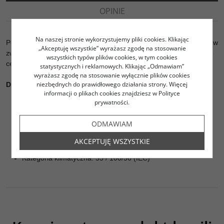
OPINIE
Na naszej stronie wykorzystujemy pliki cookies. Klikając
Podstawowy kondensator z folii poliestrowej MKT do zastosowań w
„Akceptuję wszystkie” wyrażasz zgodę na stosowanie
zwrotnicach kolumn głośnikowych. Znakomity stosunek jakości do
wszystkich typów plików cookies, w tym cookies
ceny.
statystycznych i reklamowych. Klikając „Odmawiam”
wyrażasz zgodę na stosowanie wyłącznie plików cookies
niezbędnych do prawidłowego działania strony. Więcej
Dane techniczne:
informacji o plikach cookies znajdziesz w Polityce
prywatności.
Napięcie znamionowe: 160 V DC / 100 V AC
Kąt strat tan: 0,005 1 kHz; 20 ° C
ODMAWIAM
Tolerancja: +/- 5%
Przewody połączeniowe: osiowe, cynowane, długość = 40
AKCEPTUJĘ WSZYSTKIE
mm, średnica drutu = 0,8 mm
Kategoria klimatyczna: 55 / 100/56 (IEC)