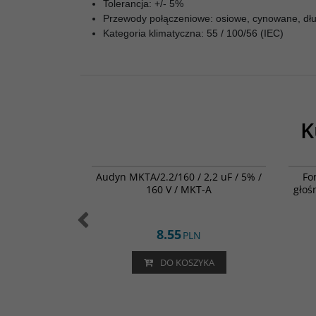
Tolerancja: +/- 5%
Przewody połączeniowe: osiowe, cynowane, dł
Kategoria klimatyczna: 55 / 100/56 (IEC)
K
000-1525
MKTA/2.2/160
antzen Audio
Audyn MKTA/2.2/160 / 2,2 uF / 5% /
Fo
.0,5mm / śr.24
160 V / MKT-A
głoś
8.55
LN
PLN
ZYKA
DO KOSZYKA