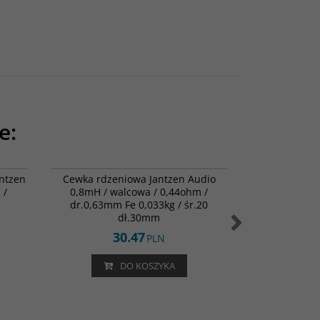
e:
1-6153
000-2164
antzen
Cewka rdzeniowa Jantzen Audio
Wkręty (50s
 /
0,8mH / walcowa / 0,44ohm /
zamoc.głoś
dr.0,63mm Fe 0,033kg / śr.20
grzybkowy fi-6
dł.30mm
30.47
5
PLN
DO KOSZYKA