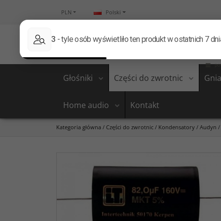
PLN
Polski
Głośniki
Części do zwrotnic
Gnia
Home audio
Kontakt
Kategoria główna
/
Części do zwrotnic
/
Kondensatory
/
Audyn
/