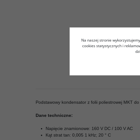
Na naszej stronie wykorzystujemy 
cookies statystycznych i reklam
dz
Podstawowy kondensator z folii poliestrowej MKT do
Dane techniczne:
Napięcie znamionowe: 160 V DC / 100 V AC
Kąt strat tan: 0,005 1 kHz; 20 ° C