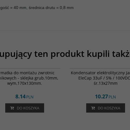
ugość = 40 mm, średnica drutu = 0,8 mm
upujący ten produkt kupili takż
014-0348
00
rmatka do montażu zwrotnic
Kondensator elektrolityczny J
nikowych - sklejka grub.10mm,
EleCap 33uF / 5% / 100VDC
wym.170x130mm.
śr.13x27mm
8.14
10.27
PLN
PLN
DO KOSZYKA
DO KOSZYKA