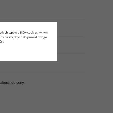
stkich typów plików cookies, w tym
kies niezbędnych do prawidłowego
ci.
akości do ceny.