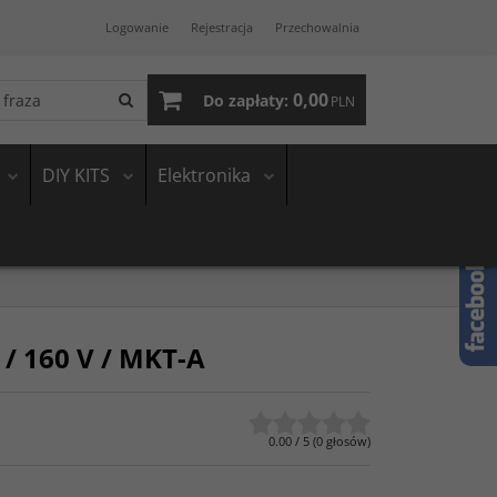
Logowanie
Rejestracja
Przechowalnia
0,00
Do zapłaty:
PLN
DIY KITS
Elektronika
 / 160 V / MKT-A
0.00
/
5
(
0
głosów)