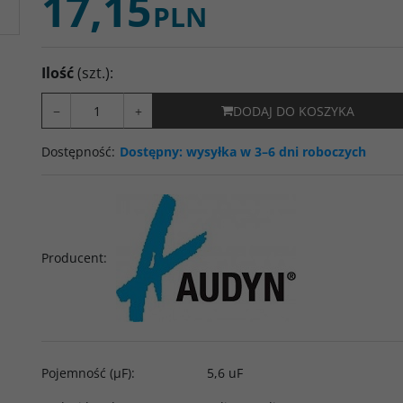
17,15
PLN
Ilość
(szt.)
:
−
+
DODAJ DO KOSZYKA
Dostępność
:
Dostępny: wysyłka w 3–6 dni roboczych
Producent
:
Pojemność (µF)
:
5,6 uF