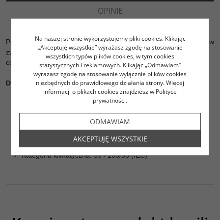
OPINIE
Na naszej stronie wykorzystujemy pliki cookies. Klikając
Podstawowy kondensator z folii poliestrowej MKT do zastosowań w
„Akceptuję wszystkie” wyrażasz zgodę na stosowanie
zwrotnicach kolumn głośnikowych. Znakomity stosunek jakości do
wszystkich typów plików cookies, w tym cookies
ceny.
statystycznych i reklamowych. Klikając „Odmawiam”
wyrażasz zgodę na stosowanie wyłącznie plików cookies
niezbędnych do prawidłowego działania strony. Więcej
Dane techniczne:
informacji o plikach cookies znajdziesz w Polityce
prywatności.
Napięcie znamionowe: 160 V DC / 100 V AC
Kąt strat tan: 0,005 1 kHz; 20 ° C
ODMAWIAM
Tolerancja: +/- 5%
Przewody połączeniowe: osiowe, cynowane, długość = 40
AKCEPTUJĘ WSZYSTKIE
mm, średnica drutu = 0,8 mm
Kategoria klimatyczna: 55 / 100/56 (IEC)