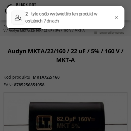
Menu
Panel
Lang
Szukaj
Kategoria główna
/
Części do zwrotnic
/
Kondensatory
/
Audyn
/
Audyn MKT 160
V
/
Audyn MKTA/22/160 / 22 uF / 5% / 160 V / MKT-A
Audyn MKTA/22/160 / 22 uF / 5% / 160 V /
MKT-A
Kod produktu
:
MKTA/22/160
EAN
:
8785256851058