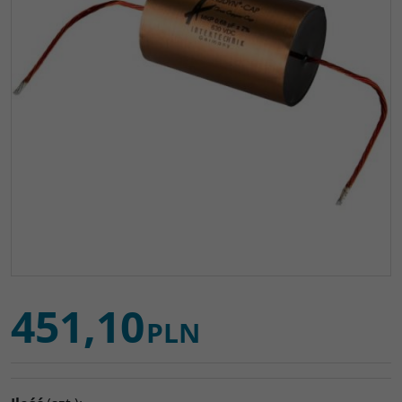
451,10
PLN