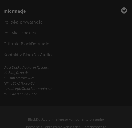
Informacje
Polityka prywatności
Polityka „cookies”
O firmie BlackDotAudio
Kontakt z BlackDotAudio
BlackDotAudio Karol Rychert
ul. Podgórna 6c
83-340 Sierakowice
NIP: 586-210-96-83
e-mail:
info@blackdotaudio.eu
tel.
+ 48 511 289 178
BlackDotAudio - najlepsze komponenty DIY audio
InfoSerwis
-
oprogramowanie sklepu internetowego