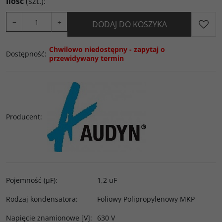
Ilość
(szt.)
:
−
+
DODAJ DO KOSZYKA
Chwilowo niedostępny - zapytaj o
Dostępność
:
przewidywany termin
Producent
:
Pojemność (µF)
:
1,2 uF
Rodzaj kondensatora
:
Foliowy Polipropylenowy MKP
Napięcie znamionowe [V]
:
630 V