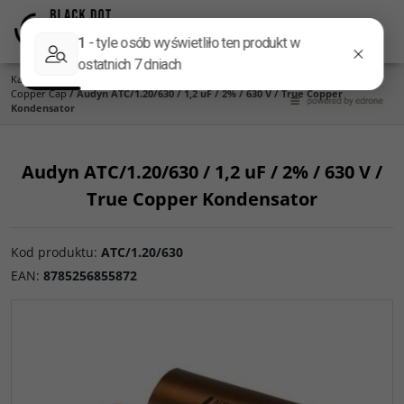
Menu
Panel
Lang
Szukaj
Kategoria główna
/
Części do zwrotnic
/
Kondensatory
/
Audyn
/
Audyn True
Copper Cap
/
Audyn ATC/1.20/630 / 1,2 uF / 2% / 630 V / True Copper
Kondensator
Audyn ATC/1.20/630 / 1,2 uF / 2% / 630 V /
True Copper Kondensator
Kod produktu
:
ATC/1.20/630
EAN
:
8785256855872