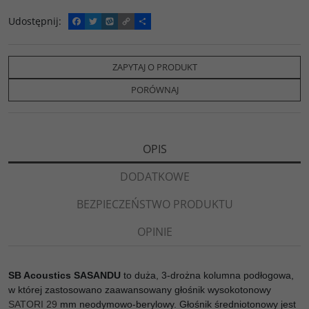
Udostępnij
:
F
T
W
C
P
a
w
y
o
o
c
i
k
p
d
e
t
o
y
z
b
t
p
L
i
ZAPYTAJ O PRODUKT
o
e
i
e
o
r
n
l
PORÓWNAJ
k
k
s
i
ę
OPIS
DODATKOWE
BEZPIECZEŃSTWO PRODUKTU
OPINIE
SB Acoustics SASANDU
to duża, 3-drożna kolumna podłogowa,
w której zastosowano zaawansowany głośnik wysokotonowy
SATORI 29
mm neodymowo-berylowy. Głośnik średniotonowy jest