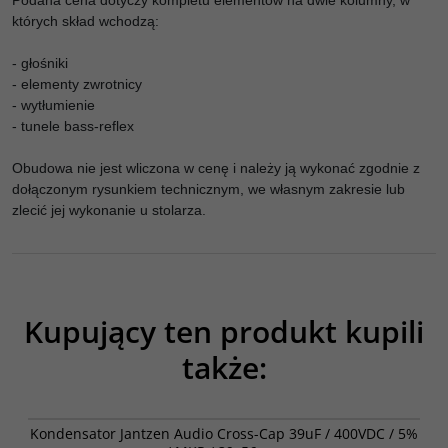
Podana cena dotyczy kompletu elementów na dwie kolumny, w
których skład wchodzą:
- głośniki
- elementy zwrotnicy
- wytłumienie
- tunele bass-reflex
Obudowa nie jest wliczona w cenę i należy ją wykonać zgodnie z
dołączonym rysunkiem technicznym, we własnym zakresie lub
zlecić jej wykonanie u stolarza.
Kupujący ten produkt kupili
także:
001-0280
Kondensator Jantzen Audio Cross-Cap 39uF / 400VDC / 5%