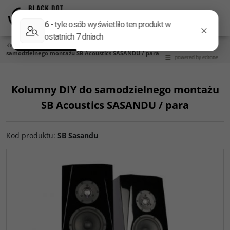
Menu
Panel
Lang
Szukaj
Kategoria główna
/
DIY KITS
/
Komponenty do kolumn DIY
/
Kolumny DIY do
samodzielnego montażu SB Acoustics SASANDU / para
Kolumny DIY do samodzielnego montażu
SB Acoustics SASANDU / para
Kod produktu
:
SB Sasandu