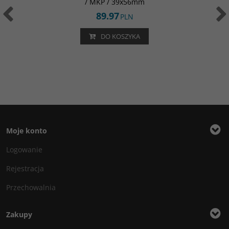
/ MKP / 39x56mm
89.97
PLN
DO KOSZYKA
Moje konto
Logowanie
Rejestracja
Przechowalnia
Zakupy