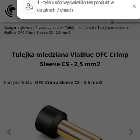
Menu
Panel
Lang
Szukaj
Kategoria główna
/
Przewody audio
/
Tulejki i końcówki
/
Tulejka miedziana
ViaBlue OFC Crimp Sleeve CS - 2,5 mm2
Tulejka miedziana ViaBlue OFC Crimp
Sleeve CS - 2,5 mm2
Kod produktu
:
OFC Crimp Sleeve CS - 2,5 mm2
<
>