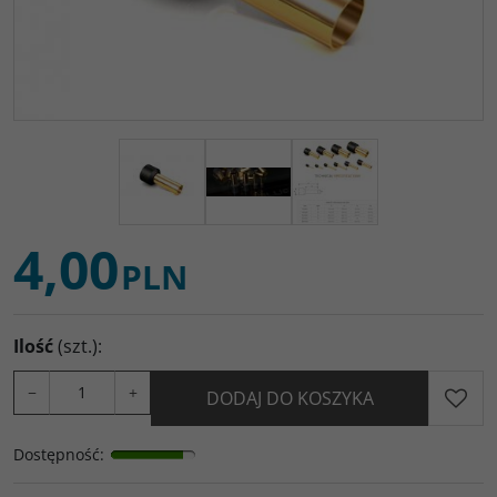
4,00
PLN
Ilość
(szt.)
:
−
+
DODAJ DO KOSZYKA
Dostępność
: