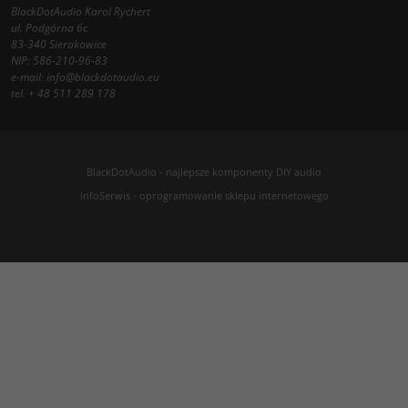
BlackDotAudio Karol Rychert
ul. Podgórna 6c
83-340 Sierakowice
NIP: 586-210-96-83
e-mail:
info@blackdotaudio.eu
tel.
+ 48 511 289 178
BlackDotAudio - najlepsze komponenty DIY audio
InfoSerwis
-
oprogramowanie sklepu internetowego