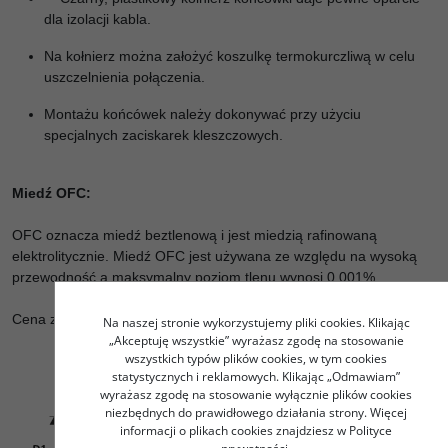
dla izolacji kabla.
Na kołnierz można założyć koszulkę termokurczliwą w celu
uszczelnienia połączenia.
Montażu końcówek należy dokonywać przy użyciu
specjalnych zaciskarek kleszczowych.
Miedź OFC:
OFC oznacza miedź beztlenową i jest miedzią rafinowaną
elektrolitycznie. Miedź OFC jest używana ze względu na wysoką
przewodność a maksymalny poziom tlenu wynosi 0,001%.
Cena za 1 sztukę
Na naszej stronie wykorzystujemy pliki cookies. Klikając
„Akceptuję wszystkie” wyrażasz zgodę na stosowanie
wszystkich typów plików cookies, w tym cookies
statystycznych i reklamowych. Klikając „Odmawiam”
wyrażasz zgodę na stosowanie wyłącznie plików cookies
niezbędnych do prawidłowego działania strony. Więcej
informacji o plikach cookies znajdziesz w Polityce